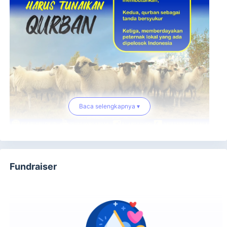
Baca selengkapnya ▾
Esensi berkurban adalah tanda rasa syukur kita terhadap
Fundraiser
Allah SWT atas segala nikmat yang telah kita dapatkan
selama ini.
Sebagaimana didalam QS Al-Kautsar ayat 2 yang artinya
“Maka laksanakanlah salat karena Tuhanmu, dan
berkurbanlah (sebagai ibadah dan mendekatkan diri
kepada Allah)”