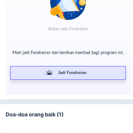
Ini menunjukan bahwa dua ibadah ini, sholat dan
menyembelih adalah bukti terbesar akan syukur kepada
Allah. Karena sholat adalah ibadah badan yang termulia,
Belum ada Fundraiser
dan menyembelih adalah ibadah harta yang termulia.
Allah memerintahkan kita untuk menggabungkan kedua
ibadah ini karena keduanya menunjukan akan tawadhu’,
Mari jadi Fundraiser dan berikan manfaat bagi program ini.
merasa butuh kepada Allah, kuatnya keyakinan,
berprasangka baik kepada Allah bahwasanya Allah akan
memberi ganti yang lebih baik kepadanya.
Jadi Fundraiser
Doa-doa orang baik (1)