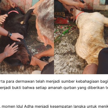
rta para dermawan telah menjadi sumber kebahagiaan bagi a
njadi bukti bahwa setiap amanah qurban yang diberikan 
a, momen Idul Adha menjadi kesempatan langka untuk meni