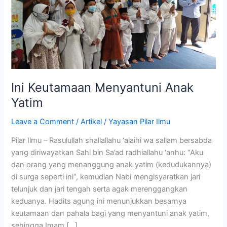
Yatim
Ini Keutamaan Menyantuni Anak
Yatim
Leave a Comment
/
Artikel
/
Yayasan Pilar Ilmu
Pilar Ilmu – Rasulullah shallallahu ‘alaihi wa sallam bersabda
yang diriwayatkan Sahl bin Sa’ad radhiallahu ‘anhu: “Aku
dan orang yang menanggung anak yatim (kedudukannya)
di surga seperti ini”, kemudian Nabi mengisyaratkan jari
telunjuk dan jari tengah serta agak merenggangkan
keduanya. Hadits agung ini menunjukkan besarnya
keutamaan dan pahala bagi yang menyantuni anak yatim,
sehingga Imam […]