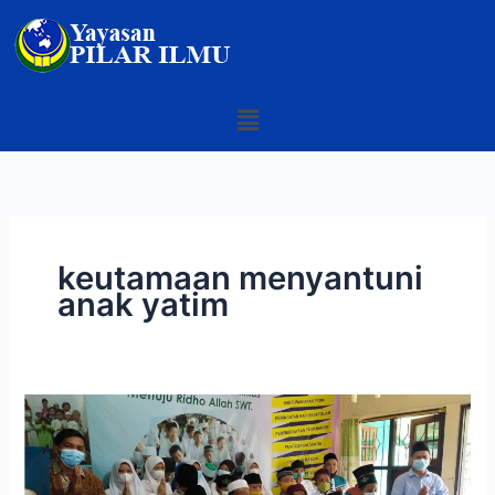
Skip
to
content
Menu
keutamaan menyantuni
anak yatim
Ini
Keutamaan
Menyantuni
Anak